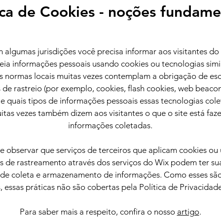
ica de Cookies - noções fundam
m algumas jurisdições você precisa informar aos visitantes do 
treia informações pessoais usando cookies ou tecnologias simi
 as normas locais muitas vezes contemplam a obrigação de esc
de rastreio (por exemplo, cookies, flash cookies, web beacons
za e quais tipos de informações pessoais essas tecnologias col
uitas vezes também dizem aos visitantes o que o site está fa
informações coletadas.
e observar que serviços de terceiros que aplicam cookies ou
s de rastreamento através dos serviços do Wix podem ter su
s de coleta e armazenamento de informações. Como esses são
, essas práticas não são cobertas pela Política de Privacidad
Para saber mais a respeito, confira o nosso
artigo
.