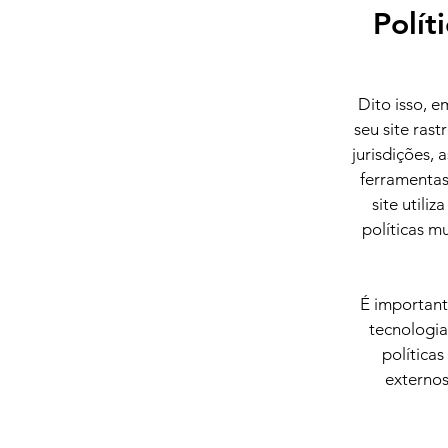
Polít
Dito isso, e
seu site ras
jurisdições,
ferramentas 
site utili
políticas m
É important
tecnologia
política
externos