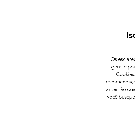
Is
Os esclare
geral e po
Cookies.
recomendaçõe
antemão quai
você busque 