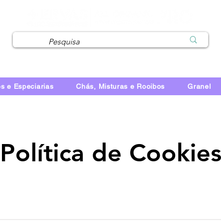
MaisErvas Pro - Loja para Profissionais
s e Especiarias
Chás, Misturas e Rooibos
Granel
Política de Cookie