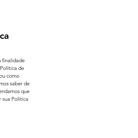
ica
 finalidade
Política de
a ou como
emos saber de
omendamos que
 sua Política