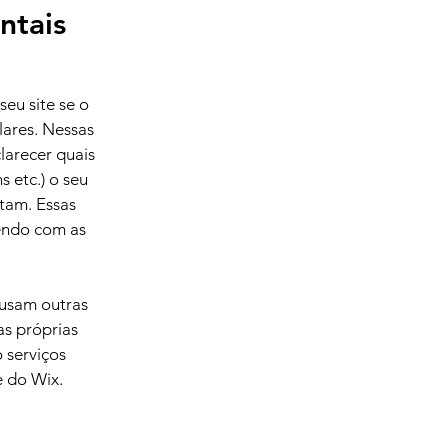
entais
seu site se o
lares. Nessas
larecer quais
 etc.) o seu
etam. Essas
zendo com as
 usam outras
as próprias
 serviços
e do Wix.