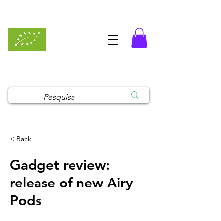
MaisErvas Pro - Loja para
Profissionais
< Back
Gadget review:
release of new Airy
Pods